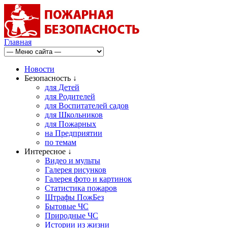
Главная
Новости
Безопасность ↓
для Детей
для Родителей
для Воспитателей садов
для Школьников
для Пожарных
на Предприятии
по темам
Интересное ↓
Видео и мульты
Галерея рисунков
Галерея фото и картинок
Статистика пожаров
Штрафы ПожБез
Бытовые ЧС
Природные ЧС
Истории из жизни