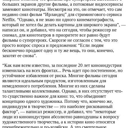
больших экранов другие фильмы, а потоковые видеосервисы
заменяют кинотеатры. Несмотря на это, он отмечает, что сам
недавно снял фильм “Ирландец” для стримингового сервиса
Netflix. “Однако, я не знаю ни одного кинематографиста,
который не хотел бы делать картины для широкого экрана”, —
написал он, и добавил, что на сегодня, чтобы режиссер не
снимал, для кинотеатров в приоритете все равно будут
фильмы о супергероях. Скорсезе не согласен с тем, что это
просто вопрос спроса и предложения: “Если людям
бесконечно продают одну и ту же вещь, то они, конечно,
захотят ее снова”.
“Как нам всем известно, за последние 20 лет киноиндустрия
изменилась на всех фронтах... Речь идет про постепенное, но
устойчивое избавления от риска. Многие фильмы сегодня
являются идеальным продуктом, изготовленным для
немедленного потребления. Многие из них сделаны
талантливыми коллективами. Однако, в них отсутствует что-
то существенно важное для кино: то, что объединяет
концепцию одного художника. Потому что, конечно же,
индивидуум в творчестве — это наиболее рискованный
фактор”, — написал режиссер, и добавил, что “некоторые
люди из киноиндустрии абсолютно равнодушны к вопросу
художественного творчества, а к истории кино относятся
пренебрежительно и по-хозяйски. А это смертельное