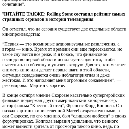
сочетание”.
ЧИТАЙТЕ ТАКЖЕ: Rolling Stone составил рейтинг самых
страшных сериалов в истории телевидения
Он отметил, что на сегодня существует две отдельные области
кинопроизводства:
“Первая — это всемирные аудиовизуальные развлечения, а
вторая — кино. Время от времени они еще пересекаются, но
такое случается все реже. И я боюсь, что финансовое
господство первой области используется для того, чтобы
вытеснить на обочину и унизить вторую. Для тех, кто мечтает
снимать кино или делает первые шаги в этой области,
ситуация складывается очень неблагоприятная и даже
жестокая. И это наполняет меня огромным сожалением”, —
резюмировал Мартин Скорсезе.
В конце октября мнение Скорсезе касательно супергеройских
фильмов поддержал другой американский кинорежиссер,
автор фильма “Крестный отец”, Фрэнсис Форд Коппола. Он
назвал картины киновселенной Marvel отвратительными, а
сам Скорсезе, по его мнению, был “слишком любезен” в своих
формулировках. Коппола выразил удивление, что ценного
может вынести зритель от просмотра такого кино, ведь, по