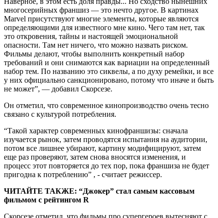
Наверное, в этом есть доля правды... Но сходство нынешних
многосерийных франшиз — это нечто другое. В картинах
Marvel присутствуют многие элементы, которые являются
определяющими для известного мне кино. Чего там нет, так
это откровения, тайны и настоящей эмоциональной
опасности. Там нет ничего, что можно назвать риском.
Фильмы делают, чтобы выполнить конкретный набор
требований и они снимаются как вариации на определенный
набор тем. По названию это сиквелы, а по духу ремейки, и все
у них официально санкционировано, потому что иначе и быть
не может”, — добавил Скорсезе.
Он отметил, что современное кинопроизводство очень тесно
связано с культурой потребления.
“Такой характер современных кинофраншизы: сначала
изучается рынок, затем проводятся испытания на аудитории,
потом все лишнее убирают, картину модифицируют, затем
еще раз проверяют, затем снова вносятся изменения, и
процесс этот повторяется до тех пор, пока франшиза не будет
пригодна к потреблению” , - считает режиссер.
ЧИТАЙТЕ ТАКЖЕ: “Джокер” стал самым кассовым
фильмом с рейтингом R
Скорсезе отметил, что фильмы про супергероев вытесняют с