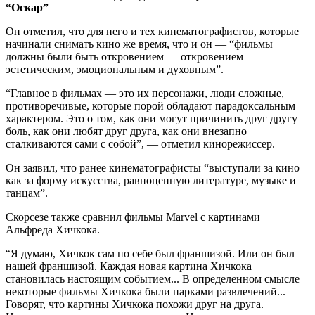
“Оскар”
Он отметил, что для него и тех кинематографистов, которые
начинали снимать кино же время, что и он — “фильмы
должны были быть откровением — откровением
эстетическим, эмоциональным и духовным”.
“Главное в фильмах — это их персонажи, люди сложные,
противоречивые, которые порой обладают парадоксальным
характером. Это о том, как они могут причинить друг другу
боль, как они любят друг друга, как они внезапно
сталкиваются сами с собой”, — отметил кинорежиссер.
Он заявил, что ранее кинематографисты “выступали за кино
как за форму искусства, равноценную литературе, музыке и
танцам”.
Скорсезе также сравнил фильмы Marvel с картинами
Альфреда Хичкока.
“Я думаю, Хичкок сам по себе был франшизой. Или он был
нашей франшизой. Каждая новая картина Хичкока
становилась настоящим событием... В определенном смысле
некоторые фильмы Хичкока были парками развлечений...
Говорят, что картины Хичкока похожи друг на друга.