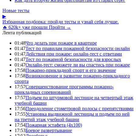
Как дать вторую жизнь бриллиантам из старых серёг
Новые тесты
▶
Избранная подборка: пройди тесты и узнай себя лучше.
🔥 620k+ уже прошли
Пройти →
Лента публикаций
01:48
Что делать при пожаре в квартире
01:47
Тест по правилам пожарной безопасности онлайн
01:47
Действия при пожаре: онлайн-тест с ответами
01:47
Тест по пожарной безопасности для взрослых
01:47
Онлайн-тест: сможете ли вы спастись при пожаре
17:58
Пожарно-прикладной спорт и его значение
17:58
Возникновение и развитие пожарно-прикладного
спорта
17:57
Совершенствование программы пожарно-
прикладных соревнований
17:57
Подъем по штурмовой лестнице на четвертый этаж
учебной башни
17:56
Преодоление стометровой полосы с препятствиями
17:55
Установка выдвижной лестницы и подъем по ней
на третий этаж учебной башни
17:54
Пожарная эстафета (4x100)
17:53
Боевое развертывание
17:52
Двоеборье