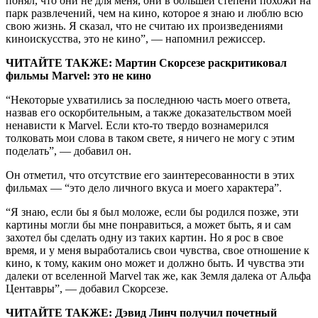
понял, что они не для меня, они в большей степени похожи на
парк развлечений, чем на кино, которое я знаю и люблю всю
свою жизнь. Я сказал, что не считаю их произведениями
киноискусства, это не кино”, — напомнил режиссер.
ЧИТАЙТЕ ТАКЖЕ: Мартин Скорсезе раскритиковал
фильмы Marvel: это не кино
“Некоторые ухватились за последнюю часть моего ответа,
назвав его оскорбительным, а также доказательством моей
ненависти к Marvel. Если кто-то твердо вознамерился
толковать мои слова в таком свете, я ничего не могу с этим
поделать”, — добавил он.
Он отметил, что отсутствие его заинтересованности в этих
фильмах — “это дело личного вкуса и моего характера”.
“Я знаю, если бы я был моложе, если бы родился позже, эти
картины могли бы мне понравиться, а может быть, я и сам
захотел бы сделать одну из таких картин. Но я рос в свое
время, и у меня выработались свои чувства, свое отношение к
кино, к тому, каким оно может и должно быть. И чувства эти
далеки от вселенной Marvel так же, как Земля далека от Альфа
Центавры”, — добавил Скорсезе.
ЧИТАЙТЕ ТАКЖЕ: Дэвид Линч получил почетный