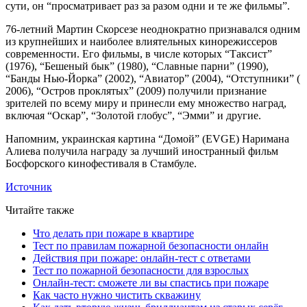
сути, он “просматривает раз за разом одни и те же фильмы”.
76-летний Мартин Скорсезе неоднократно признавался одним
из крупнейших и наиболее влиятельных кинорежиссеров
современности. Его фильмы, в числе которых “Таксист”
(1976), “Бешеный бык” (1980), “Славные парни” (1990),
“Банды Нью-Йорка” (2002), “Авиатор” (2004), “Отступники” (
2006), “Остров проклятых” (2009) получили признание
зрителей по всему миру и принесли ему множество наград,
включая “Оскар”, “Золотой глобус”, “Эмми” и другие.
Напомним, украинская картина “Домой” (EVGE) Наримана
Алиева получила награду за лучший иностранный фильм
Босфорского кинофестиваля в Стамбуле.
Источник
Читайте также
Что делать при пожаре в квартире
Тест по правилам пожарной безопасности онлайн
Действия при пожаре: онлайн-тест с ответами
Тест по пожарной безопасности для взрослых
Онлайн-тест: сможете ли вы спастись при пожаре
Как часто нужно чистить скважину