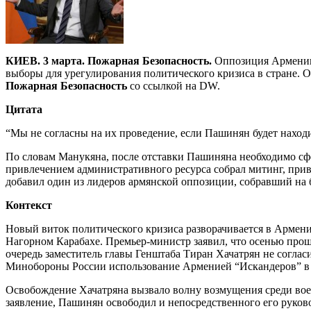
КИЕВ. 3 марта. Пожарная Безопасность.
Оппозиция Армении 
выборы для урегулирования политического кризиса в стране. 
Пожарная Безопасность
со ссылкой на DW.
Цитата
“Мы не согласны на их проведение, если Пашинян будет находи
По словам Манукяна, после отставки Пашиняна необходимо сфо
привлечением административного ресурса собрал митинг, приве
добавил один из лидеров армянской оппозиции, собравший на 
Контекст
Новый виток политического кризиса разворачивается в Армен
Нагорном Карабахе. Премьер-министр заявил, что осенью прош
очередь заместитель главы Генштаба Тиран Хачатрян не соглас
Минобороны России использование Арменией “Искандеров” в 
Освобождение Хачатряна вызвало волну возмущения среди вое
заявление, Пашинян освободил и непосредственного его руково