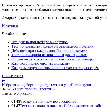
Накануне президент Армении Армен Саркисян отказался подпис
марта президент республики получил повторное предложение 
2 марта Саркисян повторно отказался подписывать указ об уво
Источник
Читайте также
Что делать при пожаре в квартире
Тест по правилам пожарной безопасности онлайн
Действия при пожаре: онлайн-тест с ответами
Тест по пожарной безопасности для взрослых
Онлайн-тест: сможете ли вы спастись при пожаре
Как часто нужно чистить скважину
Как дать вторую жизнь бриллиантам из старых серёг
Новые тесты
▶
Избранная подборка: пройди тесты и узнай себя лучше.
🔥 620k+ уже прошли
Пройти →
Лента публикаций
01:48
Что делать при пожаре в квартире
01:47
Тест по правилам пожарной безопасности онлайн