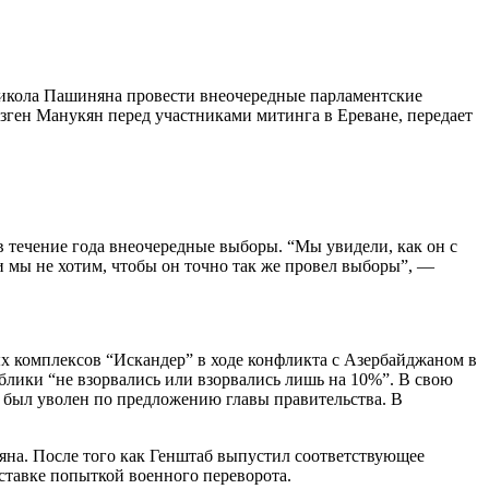
икола Пашиняна провести внеочередные парламентские
азген Манукян перед участниками митинга в Ереване, передает
 течение года внеочередные выборы. “Мы увидели, как он с
 и мы не хотим, чтобы он точно так же провел выборы”, —
х комплексов “Искандер” в ходе конфликта с Азербайджаном в
блики “не взорвались или взорвались лишь на 10%”. В свою
о был уволен по предложению главы правительства. В
яна. После того как Генштаб выпустил соответствующее
ставке попыткой военного переворота.