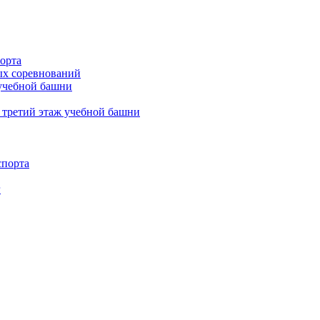
орта
х соревнований
 учебной башни
 третий этаж учебной башни
спорта
г