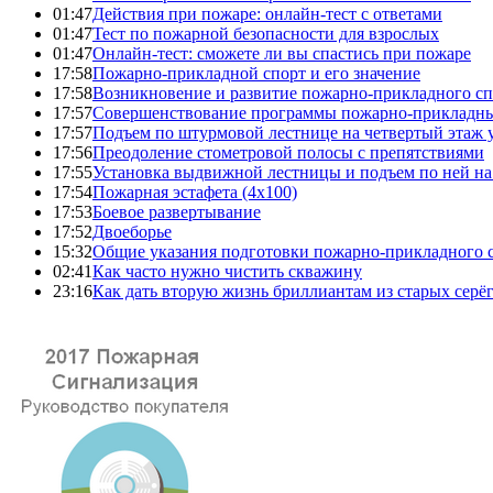
01:47
Действия при пожаре: онлайн-тест с ответами
01:47
Тест по пожарной безопасности для взрослых
01:47
Онлайн-тест: сможете ли вы спастись при пожаре
17:58
Пожарно-прикладной спорт и его значение
17:58
Возникновение и развитие пожарно-прикладного сп
17:57
Совершенствование программы пожарно-прикладны
17:57
Подъем по штурмовой лестнице на четвертый этаж
17:56
Преодоление стометровой полосы с препятствиями
17:55
Установка выдвижной лестницы и подъем по ней на
17:54
Пожарная эстафета (4x100)
17:53
Боевое развертывание
17:52
Двоеборье
15:32
Общие указания подготовки пожарно-прикладного 
02:41
Как часто нужно чистить скважину
23:16
Как дать вторую жизнь бриллиантам из старых серё