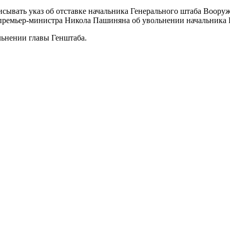
ывать указ об отставке начальника Генерального штаба Вооруж
премьер-министра Никола Пашиняна об увольнении начальника 
льнении главы Генштаба.