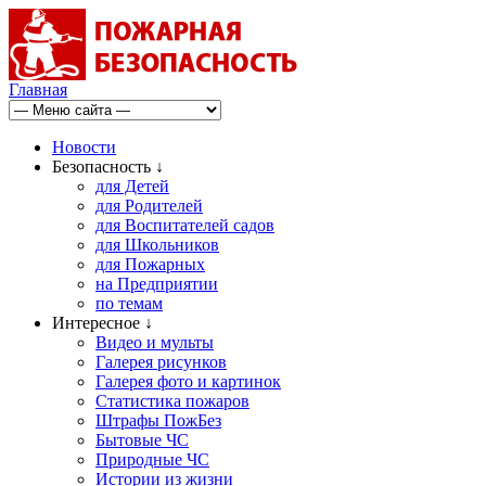
Главная
Новости
Безопасность ↓
для Детей
для Родителей
для Воспитателей садов
для Школьников
для Пожарных
на Предприятии
по темам
Интересное ↓
Видео и мульты
Галерея рисунков
Галерея фото и картинок
Статистика пожаров
Штрафы ПожБез
Бытовые ЧС
Природные ЧС
Истории из жизни