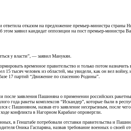
ответила отказом на предложение премьер-министра страны Н
Об этом заявил кандидат оппозиции на пост премьер-министра В
ться у власти”, — заявил Манукян.
рмировать временное правительство и только потом назначить в
л 15 тысяч человек из областей, мы увидели, как он вел войну,
базе 17 партий “Движение по спасению Родины”.
ии после заявления Пашиняна о применении российских ракетны
лого года ракеты комплексов “Искандер”, которые были в респу
ился с Пашиняном, назвав его заявление несерьезным, после чег
ходе конфликта в Нагорном Карабахе опровергли.
нных, в Генштабе потребовали отставки правительства и Пашин
дителя Оника Гаспаряна, назвав требование военных о своей от