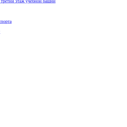
 третий этаж учебной башни
спорта
г