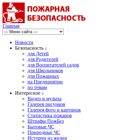
Главная
Новости
Безопасность ↓
для Детей
для Родителей
для Воспитателей садов
для Школьников
для Пожарных
на Предприятии
по темам
Интересное ↓
Видео и мульты
Галерея рисунков
Галерея фото и картинок
Статистика пожаров
Штрафы ПожБез
Бытовые ЧС
Природные ЧС
Истории из жизни