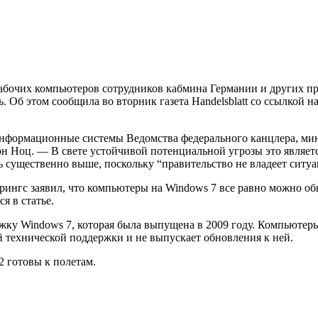
абочих компьютеров сотрудников кабмина Германии и других п
ь. Об этом сообщила во вторник газета Handelsblatt со ссылко
о информационные системы Ведомства федерального канцлера, ми
н Ноц. — В свете устойчивой потенциальной угрозы это являетс
 существенно выше, поскольку “правительство не владеет ситуа
ингс заявил, что компьютеры на Windows 7 все равно можно об
я в статье.
ржку Windows 7, которая была выпущена в 2009 году. Компьютер
й технической поддержки и не выпускает обновления к ней.
2 готовы к полетам.