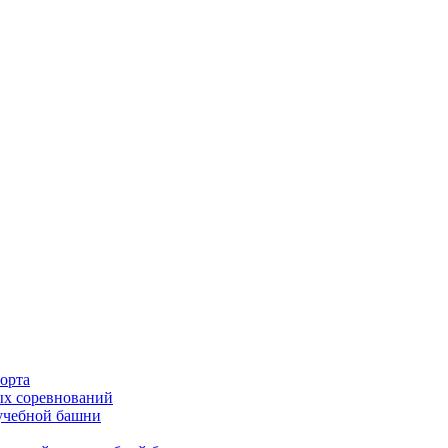
орта
х соревнований
 учебной башни