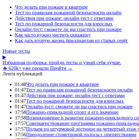
Что делать при пожаре в квартире
Тест по правилам пожарной безопасности онлайн
Действия при пожаре: онлайн-тест с ответами
Тест по пожарной безопасности для взрослых
Онлайн-тест: сможете ли вы спастись при пожаре
Как часто нужно чистить скважину
Как дать вторую жизнь бриллиантам из старых серёг
Новые тесты
▶
Избранная подборка: пройди тесты и узнай себя лучше.
🔥 620k+ уже прошли
Пройти →
Лента публикаций
01:48
Что делать при пожаре в квартире
01:47
Тест по правилам пожарной безопасности онлайн
01:47
Действия при пожаре: онлайн-тест с ответами
01:47
Тест по пожарной безопасности для взрослых
01:47
Онлайн-тест: сможете ли вы спастись при пожаре
17:58
Пожарно-прикладной спорт и его значение
17:58
Возникновение и развитие пожарно-прикладного сп
17:57
Совершенствование программы пожарно-прикладны
17:57
Подъем по штурмовой лестнице на четвертый этаж
17:56
Преодоление стометровой полосы с препятствиями