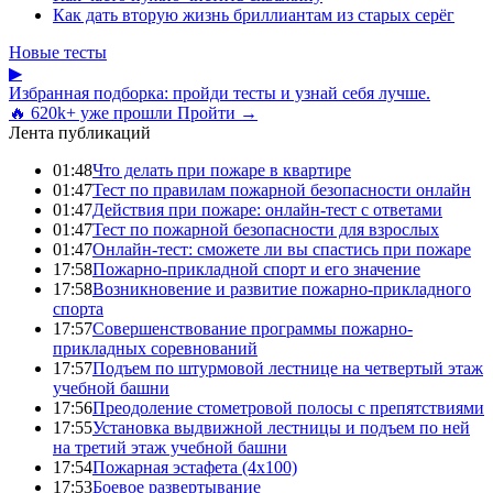
Как дать вторую жизнь бриллиантам из старых серёг
Новые тесты
▶
Избранная подборка: пройди тесты и узнай себя лучше.
🔥 620k+ уже прошли
Пройти →
Лента публикаций
01:48
Что делать при пожаре в квартире
01:47
Тест по правилам пожарной безопасности онлайн
01:47
Действия при пожаре: онлайн-тест с ответами
01:47
Тест по пожарной безопасности для взрослых
01:47
Онлайн-тест: сможете ли вы спастись при пожаре
17:58
Пожарно-прикладной спорт и его значение
17:58
Возникновение и развитие пожарно-прикладного
спорта
17:57
Совершенствование программы пожарно-
прикладных соревнований
17:57
Подъем по штурмовой лестнице на четвертый этаж
учебной башни
17:56
Преодоление стометровой полосы с препятствиями
17:55
Установка выдвижной лестницы и подъем по ней
на третий этаж учебной башни
17:54
Пожарная эстафета (4x100)
17:53
Боевое развертывание