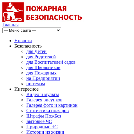
Главная
Новости
Безопасность ↓
для Детей
для Родителей
для Воспитателей садов
для Школьников
для Пожарных
на Предприятии
по темам
Интересное ↓
Видео и мульты
Галерея рисунков
Галерея фото и картинок
Статистика пожаров
Штрафы ПожБез
Бытовые ЧС
Природные ЧС
Истории из жизни