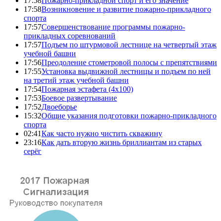
17:58
Пожарно-прикладной спорт и его значение
17:58
Возникновение и развитие пожарно-прикладного
спорта
17:57
Совершенствование программы пожарно-
прикладных соревнований
17:57
Подъем по штурмовой лестнице на четвертый этаж
учебной башни
17:56
Преодоление стометровой полосы с препятствиями
17:55
Установка выдвижной лестницы и подъем по ней
на третий этаж учебной башни
17:54
Пожарная эстафета (4x100)
17:53
Боевое развертывание
17:52
Двоеборье
15:32
Общие указания подготовки пожарно-прикладного
спорта
02:41
Как часто нужно чистить скважину
23:16
Как дать вторую жизнь бриллиантам из старых
серёг