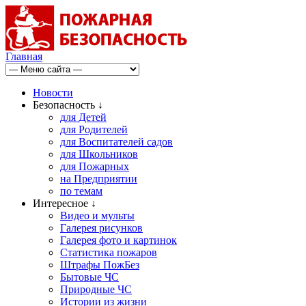
Главная
Новости
Безопасность ↓
для Детей
для Родителей
для Воспитателей садов
для Школьников
для Пожарных
на Предприятии
по темам
Интересное ↓
Видео и мульты
Галерея рисунков
Галерея фото и картинок
Статистика пожаров
Штрафы ПожБез
Бытовые ЧС
Природные ЧС
Истории из жизни