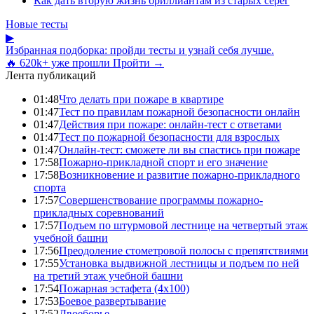
Как дать вторую жизнь бриллиантам из старых серёг
Новые тесты
▶
Избранная подборка: пройди тесты и узнай себя лучше.
🔥 620k+ уже прошли
Пройти →
Лента публикаций
01:48
Что делать при пожаре в квартире
01:47
Тест по правилам пожарной безопасности онлайн
01:47
Действия при пожаре: онлайн-тест с ответами
01:47
Тест по пожарной безопасности для взрослых
01:47
Онлайн-тест: сможете ли вы спастись при пожаре
17:58
Пожарно-прикладной спорт и его значение
17:58
Возникновение и развитие пожарно-прикладного
спорта
17:57
Совершенствование программы пожарно-
прикладных соревнований
17:57
Подъем по штурмовой лестнице на четвертый этаж
учебной башни
17:56
Преодоление стометровой полосы с препятствиями
17:55
Установка выдвижной лестницы и подъем по ней
на третий этаж учебной башни
17:54
Пожарная эстафета (4x100)
17:53
Боевое развертывание
17:52
Двоеборье