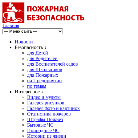
Главная
Новости
Безопасность ↓
для Детей
для Родителей
для Воспитателей садов
для Школьников
для Пожарных
на Предприятии
по темам
Интересное ↓
Видео и мульты
Галерея рисунков
Галерея фото и картинок
Статистика пожаров
Штрафы ПожБез
Бытовые ЧС
Природные ЧС
Истории из жизни