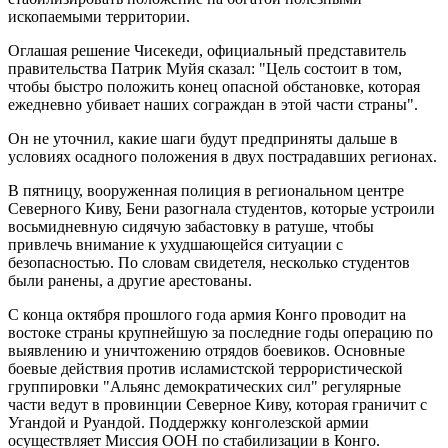
ископаемыми территории.
Оглашая решение Чисекеди, официальный представитель
правительства Патрик Муйя сказал: "Цель состоит в том,
чтобы быстро положить конец опасной обстановке, которая
ежедневно убивает наших сограждан в этой части страны".
Он не уточнил, какие шаги будут предприняты дальше в
условиях осадного положения в двух пострадавших регионах.
В пятницу, вооруженная полиция в региональном центре
Северного Киву, Бени разогнала студентов, которые устроили
восьмидневную сидячую забастовку в ратуше, чтобы
привлечь внимание к ухудшающейся ситуации с
безопасностью. По словам свидетеля, несколько студентов
были ранены, а другие арестованы.
С конца октября прошлого года армия Конго проводит на
востоке страны крупнейшую за последние годы операцию по
выявлению и уничтожению отрядов боевиков. Основные
боевые действия против исламистской террористической
группировки "Альянс демократических сил" регулярные
части ведут в провинции Северное Киву, которая граничит с
Угандой и Руандой. Поддержку конголезской армии
осуществляет Миссия ООН по стабилизации в Конго.