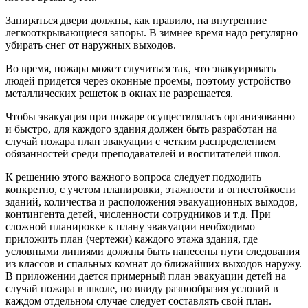
Запираться двери должны, как правило, на внутренние
легкооткрывающиеся запоры. В зимнее время надо регулярно
убирать снег от наружных выходов.
Во время, пожара может случиться так, что эвакуировать
людей придется через оконные проемы, поэтому устройство
металлических решеток в окнах не разрешается.
Чтобы эвакуация при пожаре осуществлялась организованно
и быстро, для каждого здания должен быть разработан на
случай пожара план эвакуации с четким распределением
обязанностей среди преподавателей и воспитателей школ.
К решению этого важного вопроса следует подходить
конкретно, с учетом планировки, этажности и огнестойкости
зданий, количества и расположения эвакуационных выходов,
контингента детей, численности сотрудников и т.д. При
сложной планировке к плану эвакуации необходимо
приложить план (чертежи) каждого этажа здания, где
условными линиями должны быть нанесены пути следования
из классов и спальных комнат до ближайших выходов наружу.
В приложении дается примерный план эвакуации детей на
случай пожара в школе, но ввиду разнообразия условий в
каждом отдельном случае следует составлять свой план.