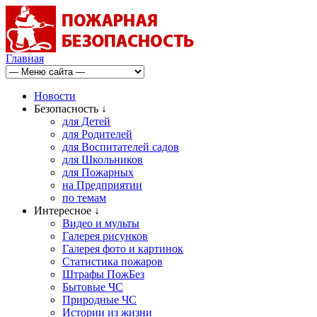
Главная
Новости
Безопасность ↓
для Детей
для Родителей
для Воспитателей садов
для Школьников
для Пожарных
на Предприятии
по темам
Интересное ↓
Видео и мульты
Галерея рисунков
Галерея фото и картинок
Статистика пожаров
Штрафы ПожБез
Бытовые ЧС
Природные ЧС
Истории из жизни