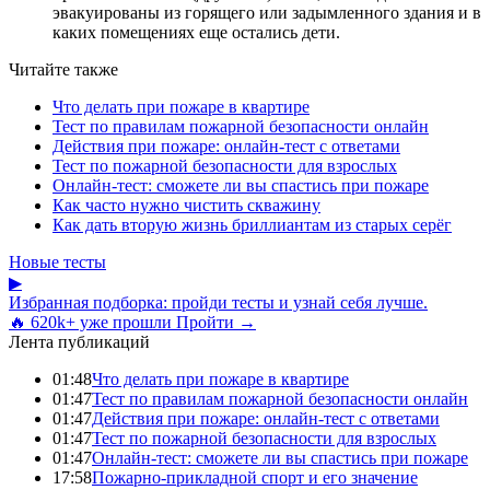
эвакуированы из горящего или задымленного здания и в
каких помещениях еще остались дети.
Читайте также
Что делать при пожаре в квартире
Тест по правилам пожарной безопасности онлайн
Действия при пожаре: онлайн-тест с ответами
Тест по пожарной безопасности для взрослых
Онлайн-тест: сможете ли вы спастись при пожаре
Как часто нужно чистить скважину
Как дать вторую жизнь бриллиантам из старых серёг
Новые тесты
▶
Избранная подборка: пройди тесты и узнай себя лучше.
🔥 620k+ уже прошли
Пройти →
Лента публикаций
01:48
Что делать при пожаре в квартире
01:47
Тест по правилам пожарной безопасности онлайн
01:47
Действия при пожаре: онлайн-тест с ответами
01:47
Тест по пожарной безопасности для взрослых
01:47
Онлайн-тест: сможете ли вы спастись при пожаре
17:58
Пожарно-прикладной спорт и его значение